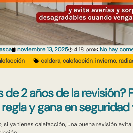
asca
noviembre 13, 2025
4:18 pm
No hay come
lefacción
caldera
,
calefacción
,
invierno
,
radia
de 2 años de la revisión? P
 regla y gana en seguridad 
, si ya tienes calefacción, una buena revisión evita 
talación…