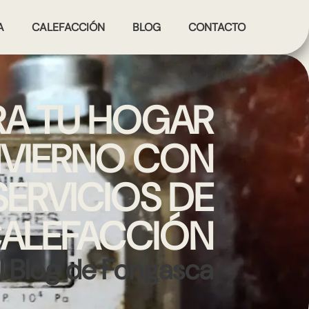
A
CALEFACCIÓN
BLOG
CONTACTO
RA TU HOGAR
INVIERNO CON
ERVICIOS DE
ALEFACCIÓN
l Blog de Fongasca