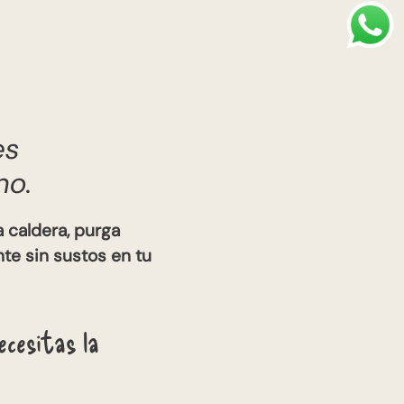
es
no.
a caldera, purga
nte sin sustos en tu
cesitas la