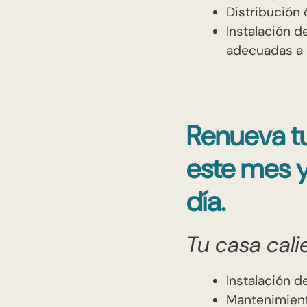
Distribución
Instalación d
adecuadas a c
Renueva tu
este mes 
día.
Tu casa cal
Instalación d
Mantenimient