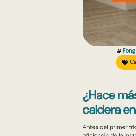
Fong
Ca
¿Hace más 
caldera en
Antes del primer frío
eficiencia de la ins