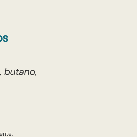
os
, butano,
ente.